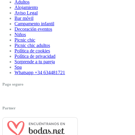
Adultos
Alojamiento
Aviso Legal
Bar móvil
Campamento infantil
Decoración eventos
Niños
Picnic chic
Picnic chic adultos
Política de cookies
Política de privacidad
Sorprende a tu pareja
Spa
Whatsapp +34 634481721
Pago seguro
Partner