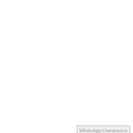
Pago seguro
Partner
Siguenos
facebook
instagram
Tema:
Illdy
.
Charamusco © Copyright 2022. Todos los derechos
reservados.
WhatsApp Charamusco