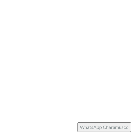
Pago seguro
Partner
Siguenos
facebook
instagram
Tema:
Illdy
.
Charamusco © Copyright 2022. Todos los derechos
reservados.
WhatsApp Charamusco