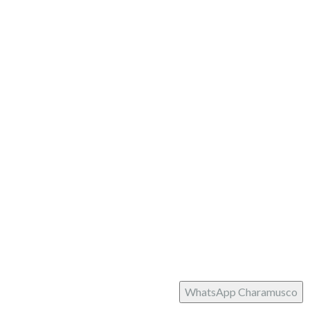
Pago seguro
Partner
Siguenos
facebook
instagram
Tema:
Illdy
.
Charamusco © Copyright 2022. Todos los derechos
reservados.
WhatsApp Charamusco