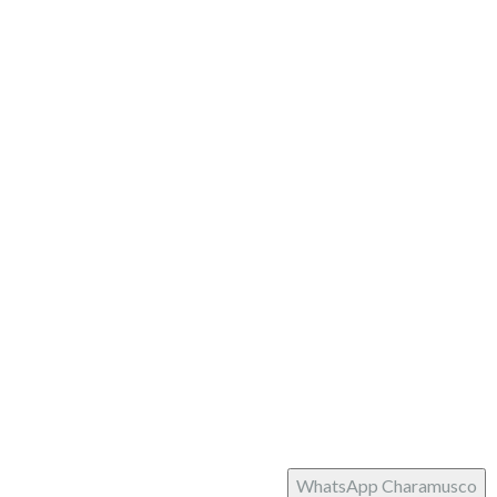
Whatsapp +34 634481721
Pago seguro
Partner
Siguenos
facebook
instagram
Tema:
Illdy
.
Charamusco © Copyright 2022. Todos los derechos
reservados.
WhatsApp Charamusco