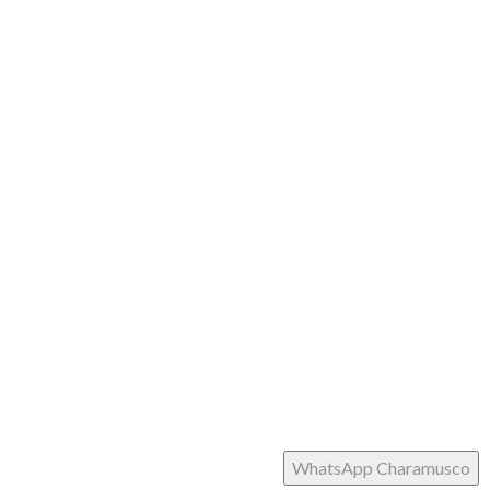
Pago seguro
Partner
Siguenos
facebook
instagram
Tema:
Illdy
.
Charamusco © Copyright 2022. Todos los derechos
reservados.
WhatsApp Charamusco